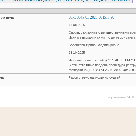
66RS0045-01-2025-001517-96
ор дела
14.08.2025
Споры, связанные с имущественными пр
Иски о взыскании сумм по договору займа
Воронкова Ирина Владимировна
13.10.2025
Иск (заявление, жалоба) ОСТАВЛЕН БЕ
В отн. ответчика введена процедура рестр
гражданина (127-ФЗ от 26.10.2002, абз.3 п.2
ла
Рассмотрено единолично судьей
опубликовано 14.08.2