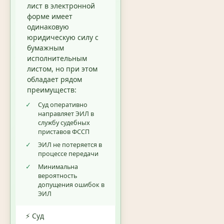
лист в электронной
форме имеет
одинаковую
юридическую силу с
бумажным
исполнительным
листом, но при этом
обладает рядом
преимуществ:
✓
Суд оперативно
направляет ЭИЛ в
службу судебных
приставов ФССП
✓
ЭИЛ не потеряется в
процессе передачи
✓
Минимальна
вероятность
допущения ошибок в
ЭИЛ
⚡ Суд