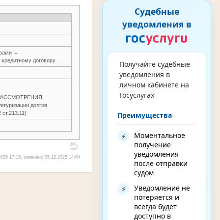
Судебные
уведомления в
авами →
, кредитному договору
Получайте судебные
уведомления в
личном кабинете на
Госуслугах
З РАССМОТРЕНИЯ
уктуризации долгов
 ст.213.11)
Преимущества
Моментальное
⚡
получение
уведомления
025 17:15, изменено 05.12.2025 14:04
после отправки
судом
Уведомление не
⚡
потеряется и
всегда будет
доступно в